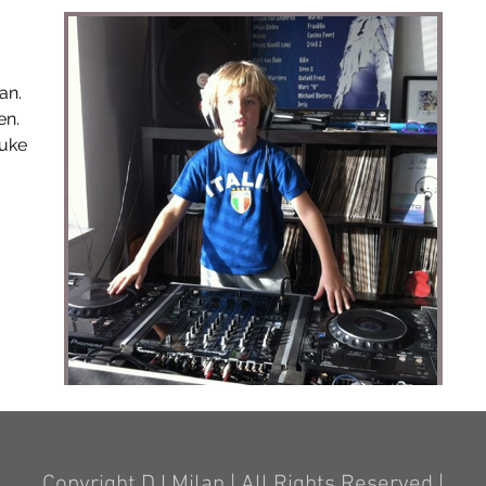
n.

n.

uke 
Copyright DJ Milan | All Rights Reserved |